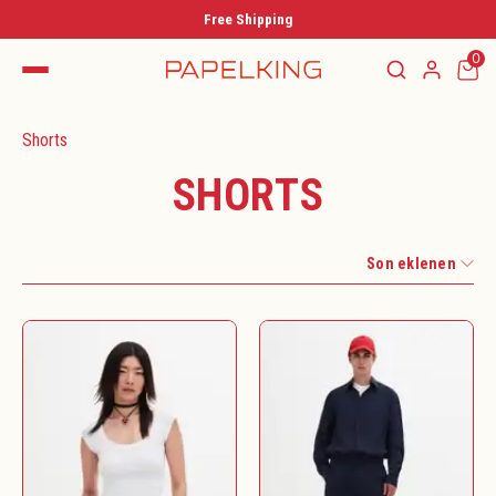
Free Shipping
0
Shorts
SHORTS
Son eklenen