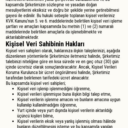
kapsamda Şirketimizin sözleşme ve yasadan doğan
mesuliyetlerini eksiksiz ve doğru bir şekilde yerine getirebilmesi
gayesi ile edinilir. Bu hukuki sebeple toplanan kişisel verileriniz
KVK Kanunu’nun 5. ve 6. maddelerinde belirtilen kişisel veri işleme
şartları ve amaçları kapsamında bu metnin (1) ve (2) numaralı
maddelerinde belirtilen amaçlarla da işlenebilmekte ve
aktarılabilmektedir.
Kişisel Veri Sahibinin Hakları
Kişisel veri sahipleri olarak, haklarınıza ilişkin taleplerinizi, aşağıda
düzenlenen yöntemlerle Şirketimize iletmeniz halinde, Şirketimiz
talebinizi niteliğine göre en kısa sürede ve en geç otuz (30) gün
içinde ücretsiz olarak sonuçlandıracaktır. Ancak, Kişisel Verileri
Koruma Kurulunca bir ücret öngörülmesi halinde, Şirketimiz
tarafından belirlenen tarifedeki ücret alınacaktır.
Bu kapsamda kişisel veri sahipleri;
Kişisel veri işlenip işlenmediğini öğrenme,
Kişisel verileri işlenmişse buna ilişkin bilgi talep etme,
Kişisel verilerin işlenme amacını ve bunların amacına uygun
kullanılıp kullanılmadığını öğrenme,
Yurt içinde veya yurt dışında kişisel verilerin aktarıldığı
üçüncü kişileri bilme,
Kişisel verilerin eksik veya yanlış işlenmiş olması hâlinde
bunların düzeltilmesini isteme ve bu kapsamda yapılan