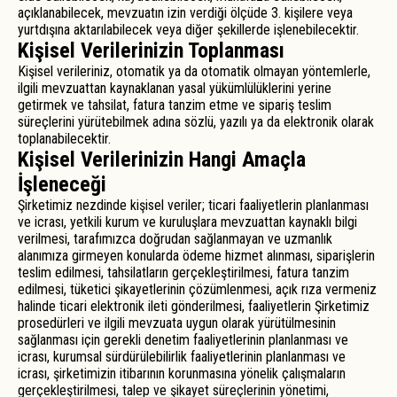
açıklanabilecek, mevzuatın izin verdiği ölçüde 3. kişilere veya
yurtdışına aktarılabilecek veya diğer şekillerde işlenebilecektir.
Kişisel Verilerinizin Toplanması
Kişisel verileriniz, otomatik ya da otomatik olmayan yöntemlerle,
ilgili mevzuattan kaynaklanan yasal yükümlülüklerini yerine
getirmek ve tahsilat, fatura tanzim etme ve sipariş teslim
süreçlerini yürütebilmek adına sözlü, yazılı ya da elektronik olarak
toplanabilecektir.
Kişisel Verilerinizin Hangi Amaçla
İşleneceği
Şirketimiz nezdinde kişisel veriler; ticari faaliyetlerin planlanması
ve icrası, yetkili kurum ve kuruluşlara mevzuattan kaynaklı bilgi
verilmesi, tarafımızca doğrudan sağlanmayan ve uzmanlık
alanımıza girmeyen konularda ödeme hizmet alınması, siparişlerin
teslim edilmesi, tahsilatların gerçekleştirilmesi, fatura tanzim
edilmesi, tüketici şikayetlerinin çözümlenmesi, açık rıza vermeniz
halinde ticari elektronik ileti gönderilmesi, faaliyetlerin Şirketimiz
prosedürleri ve ilgili mevzuata uygun olarak yürütülmesinin
sağlanması için gerekli denetim faaliyetlerinin planlanması ve
icrası, kurumsal sürdürülebilirlik faaliyetlerinin planlanması ve
icrası, şirketimizin itibarının korunmasına yönelik çalışmaların
gerçekleştirilmesi, talep ve şikayet süreçlerinin yönetimi,