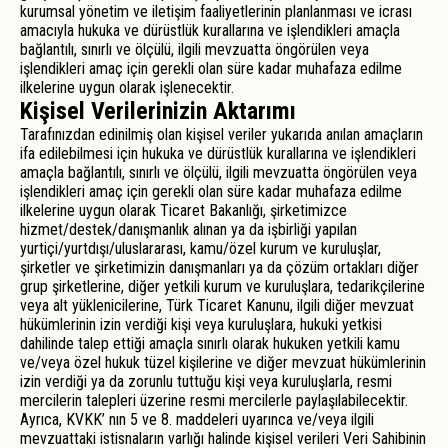
kurumsal yönetim ve iletişim faaliyetlerinin planlanması ve icrası
amacıyla hukuka ve dürüstlük kurallarına ve işlendikleri amaçla
bağlantılı, sınırlı ve ölçülü, ilgili mevzuatta öngörülen veya
işlendikleri amaç için gerekli olan süre kadar muhafaza edilme
ilkelerine uygun olarak işlenecektir.
Kişisel Verilerinizin Aktarımı
Tarafınızdan edinilmiş olan kişisel veriler yukarıda anılan amaçların
ifa edilebilmesi için hukuka ve dürüstlük kurallarına ve işlendikleri
amaçla bağlantılı, sınırlı ve ölçülü, ilgili mevzuatta öngörülen veya
işlendikleri amaç için gerekli olan süre kadar muhafaza edilme
ilkelerine uygun olarak Ticaret Bakanlığı, şirketimizce
hizmet/destek/danışmanlık alınan ya da işbirliği yapılan
yurtiçi/yurtdışı/uluslararası, kamu/özel kurum ve kuruluşlar,
şirketler ve şirketimizin danışmanları ya da çözüm ortakları diğer
grup şirketlerine, diğer yetkili kurum ve kuruluşlara, tedarikçilerine
veya alt yüklenicilerine, Türk Ticaret Kanunu, ilgili diğer mevzuat
hükümlerinin izin verdiği kişi veya kuruluşlara, hukuki yetkisi
dahilinde talep ettiği amaçla sınırlı olarak hukuken yetkili kamu
ve/veya özel hukuk tüzel kişilerine ve diğer mevzuat hükümlerinin
izin verdiği ya da zorunlu tuttuğu kişi veya kuruluşlarla, resmi
mercilerin talepleri üzerine resmi mercilerle paylaşılabilecektir.
Ayrıca, KVKK’ nın 5 ve 8. maddeleri uyarınca ve/veya ilgili
mevzuattaki istisnaların varlığı halinde kişisel verileri Veri Sahibinin