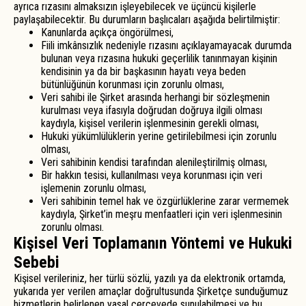
ayrıca rızasını almaksızın işleyebilecek ve üçüncü kişilerle
paylaşabilecektir. Bu durumların başlıcaları aşağıda belirtilmiştir:
Kanunlarda açıkça öngörülmesi,
Fiili imkânsızlık nedeniyle rızasını açıklayamayacak durumda
bulunan veya rızasına hukuki geçerlilik tanınmayan kişinin
kendisinin ya da bir başkasının hayatı veya beden
bütünlüğünün korunması için zorunlu olması,
Veri sahibi ile Şirket arasında herhangi bir sözleşmenin
kurulması veya ifasıyla doğrudan doğruya ilgili olması
kaydıyla, kişisel verilerin işlenmesinin gerekli olması,
Hukuki yükümlülüklerin yerine getirilebilmesi için zorunlu
olması,
Veri sahibinin kendisi tarafından alenileştirilmiş olması,
Bir hakkın tesisi, kullanılması veya korunması için veri
işlemenin zorunlu olması,
Veri sahibinin temel hak ve özgürlüklerine zarar vermemek
kaydıyla, Şirket’in meşru menfaatleri için veri işlenmesinin
zorunlu olması.
Kişisel Veri Toplamanın Yöntemi ve Hukuki
Sebebi
Kişisel verileriniz, her türlü sözlü, yazılı ya da elektronik ortamda,
yukarıda yer verilen amaçlar doğrultusunda Şirketçe sunduğumuz
hizmetlerin belirlenen yasal çerçevede sunulabilmesi ve bu